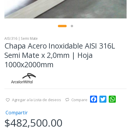
AISI 316 | Semi Mate
Chapa Acero Inoxidable AISI 316L
Semi Mate x 2,0mm | Hoja
1000x2000mm
F
T
W
Agregar a la Lista de deseos
Compare
a
w
h
Compartir
c
i
a
$
482,500.00
e
t
t
b
t
s