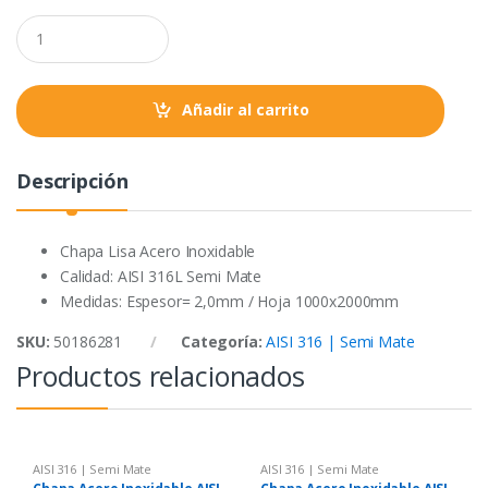
o
e
A
Q
o
r
p
u
a
k
p
n
t
Añadir al carrito
i
t
y
Descripción
Chapa Lisa Acero Inoxidable
Calidad: AISI 316L Semi Mate
Medidas: Espesor= 2,0mm / Hoja 1000x2000mm
SKU:
50186281
Categoría:
AISI 316 | Semi Mate
Productos relacionados
AISI 316 | Semi Mate
AISI 316 | Semi Mate