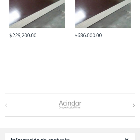
$
229,200.00
$
686,000.00
B
r
a
n