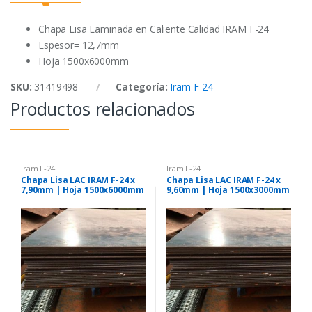
o
r
p
k
p
Chapa Lisa Laminada en Caliente Calidad IRAM F-24
Espesor= 12,7mm
Hoja 1500x6000mm
SKU:
31419498
Categoría:
Iram F-24
Productos relacionados
Iram F-24
Iram F-24
Chapa Lisa LAC IRAM F-24 x
Chapa Lisa LAC IRAM F-24 x
7,90mm | Hoja 1500x6000mm
9,60mm | Hoja 1500x3000mm