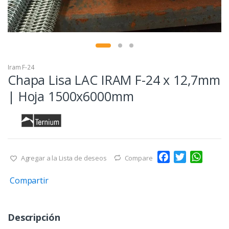
Iram F-24
Chapa Lisa LAC IRAM F-24 x 12,7mm
| Hoja 1500x6000mm
F
T
W
Agregar a la Lista de deseos
Compare
a
w
h
Compartir
c
i
a
e
t
t
b
t
s
Descripción
o
e
A