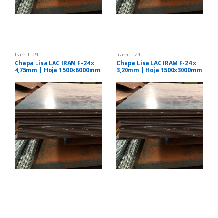
Iram F-24
Iram F-24
Chapa Lisa LAC IRAM F-24 x
Chapa Lisa LAC IRAM F-24 x
4,75mm | Hoja 1500x6000mm
3,20mm | Hoja 1500x3000mm