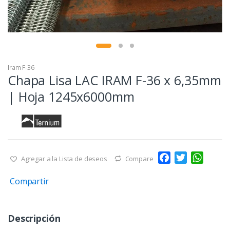
Iram F-36
Chapa Lisa LAC IRAM F-36 x 6,35mm
| Hoja 1245x6000mm
F
T
W
Agregar a la Lista de deseos
Compare
a
w
h
Compartir
c
i
a
e
t
t
b
t
s
Descripción
o
e
A