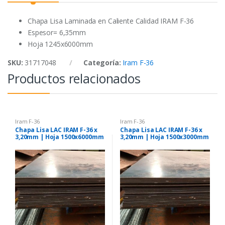
o
r
p
k
p
Chapa Lisa Laminada en Caliente Calidad IRAM F-36
Espesor= 6,35mm
Hoja 1245x6000mm
SKU:
31717048
Categoría:
Iram F-36
Productos relacionados
Iram F-36
Iram F-36
Chapa Lisa LAC IRAM F-36 x
Chapa Lisa LAC IRAM F-36 x
3,20mm | Hoja 1500x6000mm
3,20mm | Hoja 1500x3000mm