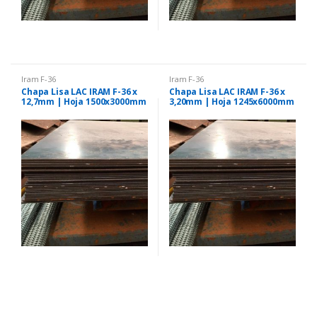
Iram F-36
Iram F-36
Chapa Lisa LAC IRAM F-36 x
Chapa Lisa LAC IRAM F-36 x
12,7mm | Hoja 1500x3000mm
3,20mm | Hoja 1245x6000mm