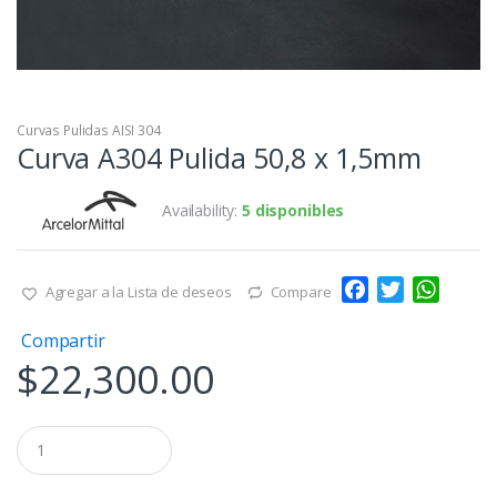
Curvas Pulidas AISI 304
Curva A304 Pulida 50,8 x 1,5mm
Availability:
5 disponibles
F
T
W
Agregar a la Lista de deseos
Compare
a
w
h
Compartir
c
i
a
$
22,300.00
e
t
t
b
t
s
o
e
A
Q
o
r
p
u
a
k
p
n