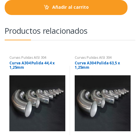
t
Añadir al carrito
i
t
y
Productos relacionados
Curvas Pulidas AISI 304
Curvas Pulidas AISI 304
Curva A304 Pulida 44,4 x
Curva A304 Pulida 63,5 x
1,25mm
1,25mm