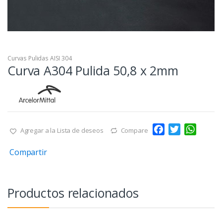
Curvas Pulidas AISI 304
Curva A304 Pulida 50,8 x 2mm
F
T
W
Agregar a la Lista de deseos
Compare
a
w
h
Compartir
c
i
a
e
t
t
b
t
s
o
e
A
Productos relacionados
o
r
p
k
p