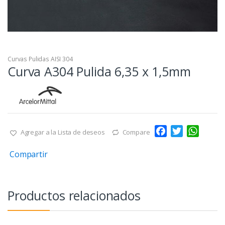
Curvas Pulidas AISI 304
Curva A304 Pulida 6,35 x 1,5mm
F
T
W
Agregar a la Lista de deseos
Compare
a
w
h
Compartir
c
i
a
e
t
t
b
t
s
o
e
A
Productos relacionados
o
r
p
k
p