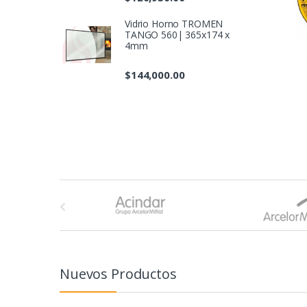
Vidrio Horno TROMEN
TANGO 560| 365x174 x
4mm
$
144,000.00
B
r
a
n
Nuevos Productos
d