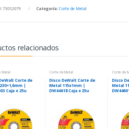
U:
73052079
Categoría:
Corte de Metal
ctos relacionados
e Metal
Corte de Metal
Corte de M
DeWalt Corte de
Disco DeWalt Corte de
Disco D
 230×1,6mm |
Metal 115x1mm |
Metal 1
3 Caja x 25u
DW44618 Caja x 25u
DW44601