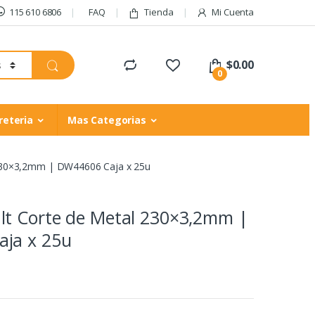
115 610 6806
FAQ
Tienda
Mi Cuenta
$
0.00
0
reteria
Mas Categorias
230×3,2mm | DW44606 Caja x 25u
lt Corte de Metal 230×3,2mm |
ja x 25u