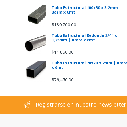
s
Tubo Estructural 100x50 x 3,2mm |
Barra x 6mt
C
$
130,700.00
a
Tubo Estructural Redondo 3/4" x
1,25mm | Barra x 6mt
r
$
11,850.00
o
Tubo Estructural 70x70 x 2mm | Barr
u
x 6mt
s
$
79,450.00
e
l
Registrarse en nuestro newsletter