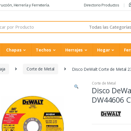
cción, Herrería y Ferretería.
Directorio Productos
Chapas
Techos
Herrajes
Hogar
Fer
aja
Corte de Metal
Disco DeWalt Corte de Metal 
Corte de Metal
Disco DeWa
DW44606 Ca