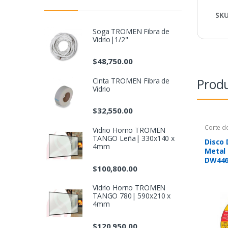
SK
Soga TROMEN Fibra de
Vidrio|1/2"
$
48,750.00
Produ
Cinta TROMEN Fibra de
Vidrio
$
32,550.00
Corte d
Vidrio Horno TROMEN
TANGO Leña| 330x140 x
Disco 
4mm
Metal
DW4460
$
100,800.00
Vidrio Horno TROMEN
TANGO 780| 590x210 x
4mm
$
120,950.00