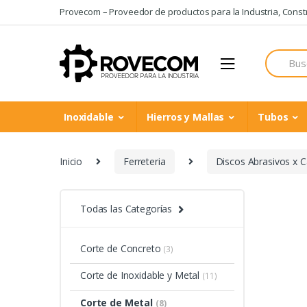
Skip
Skip
Provecom – Proveedor de productos para la Industria, Constru
to
to
navigation
content
Search
for:
Inoxidable
Hierros y Mallas
Tubos
Inicio
Ferreteria
Discos Abrasivos x C
Todas las Categorías
Corte de Concreto
(3)
Corte de Inoxidable y Metal
(11)
Corte de Metal
(8)