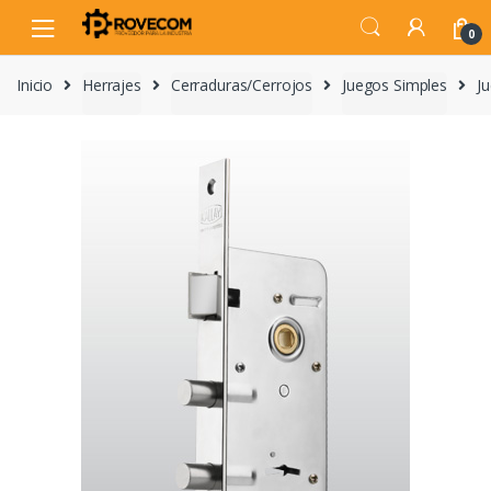
Skip
Skip
to
to
0
navigation
content
Inicio
Herrajes
Cerraduras/Cerrojos
Juegos Simples
J