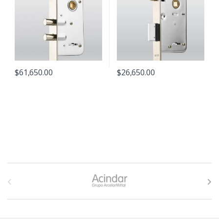
$
61,650.00
$
26,650.00
B
r
a