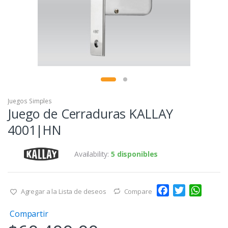
Juegos Simples
Juego de Cerraduras KALLAY
4001|HN
Availability:
5 disponibles
F
T
W
Agregar a la Lista de deseos
Compare
a
w
h
Compartir
c
i
a
e
t
t