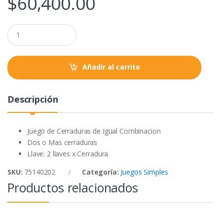
$
60,400.00
b
t
s
o
e
A
Q
o
r
p
u
a
k
p
n
t
Añadir al carrito
i
t
y
Descripción
Juego de Cerraduras de Igual Combinacion
Dos o Mas cerraduras
Llave: 2 llaves x Cerradura
SKU:
75140202
Categoría:
Juegos Simples
Productos relacionados