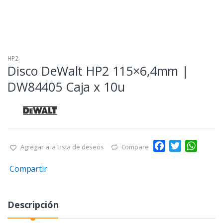
HP2
Disco DeWalt HP2 115×6,4mm |
DW84405 Caja x 10u
F
T
W
Agregar a la Lista de deseos
Compare
a
w
h
Compartir
c
i
a
e
t
t
b
t
s
Descripción
o
e
A
o
r
p