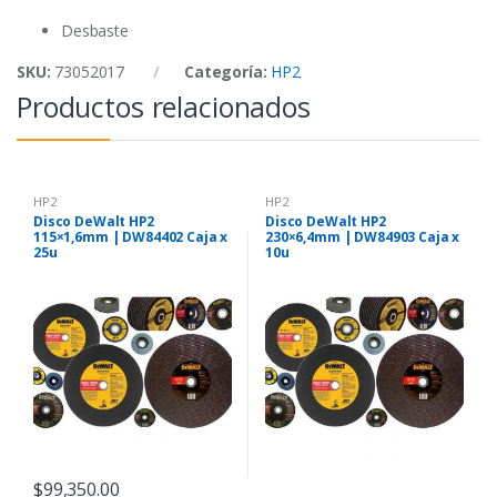
k
p
Desbaste
SKU:
73052017
Categoría:
HP2
Productos relacionados
HP2
HP2
Disco DeWalt HP2
Disco DeWalt HP2
115×1,6mm | DW84402 Caja x
230×6,4mm | DW84903 Caja x
25u
10u
$
99,350.00