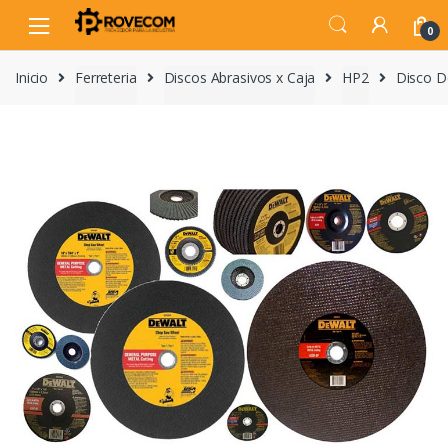
Skip
Skip
to
to
0
navigation
content
Inicio
Ferreteria
Discos Abrasivos x Caja
HP2
Disco D