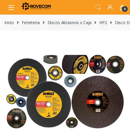
Skip
Skip
to
to
0
navigation
content
Inicio
Ferreteria
Discos Abrasivos x Caja
HP2
Disco D