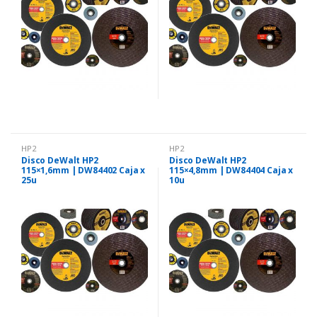
HP2
HP2
Disco DeWalt HP2
Disco DeWalt HP2
115×1,6mm | DW84402 Caja x
115×4,8mm | DW84404 Caja x
25u
10u