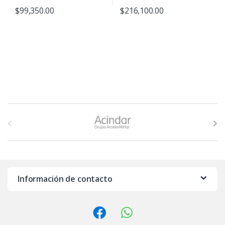
$
99,350.00
$
216,100.00
B
r
a
n
Información de contacto
d
s