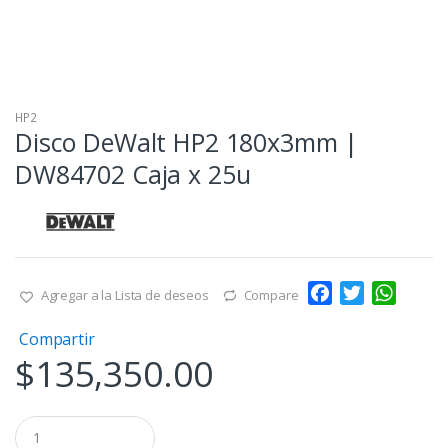
HP2
Disco DeWalt HP2 180x3mm |
DW84702 Caja x 25u
F
T
W
Agregar a la Lista de deseos
Compare
a
w
h
Compartir
c
i
a
$
135,350.00
e
t
t
b
t
s
o
e
A
Q
o
r
p
u