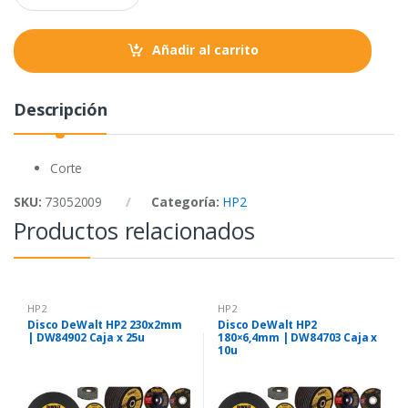
a
k
p
n
t
Añadir al carrito
i
t
y
Descripción
Corte
SKU:
73052009
Categoría:
HP2
Productos relacionados
HP2
HP2
Disco DeWalt HP2 230x2mm
Disco DeWalt HP2
| DW84902 Caja x 25u
180×6,4mm | DW84703 Caja x
10u