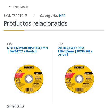
k
p
Desbaste
SKU:
73051017
Categoría:
HP2
Productos relacionados
HP2
HP2
Disco DeWalt HP2 180x3mm
Disco DeWalt HP2
| DW84702 x Unidad
180×1,6mm | DW84701 x
Unidad
$
6,900.00