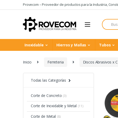
Skip
Skip
Provecom – Proveedor de productos para la Industria, Constru
to
to
navigation
content
Search
for:
Inoxidable
Hierros y Mallas
Tubos
Inicio
Ferreteria
Discos Abrasivos x C
Todas las Categorías
Corte de Concreto
(3)
Corte de Inoxidable y Metal
(11)
Corte de Metal
(8)