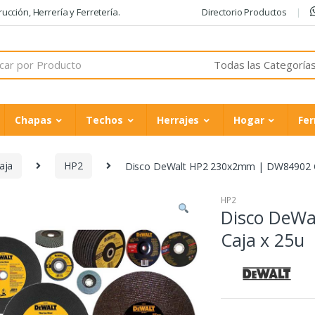
cción, Herrería y Ferretería.
Directorio Productos
Chapas
Techos
Herrajes
Hogar
Fer
aja
HP2
Disco DeWalt HP2 230x2mm | DW84902 C
HP2
Disco DeW
Caja x 25u