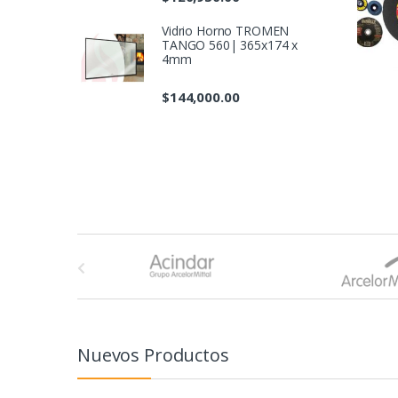
Vidrio Horno TROMEN
TANGO 560| 365x174 x
4mm
$
144,000.00
B
r
a
n
Nuevos Productos
d