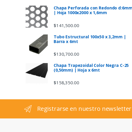
s
Chapa Perforada con Redondo d:6m
| Hoja 1000x2000 x 1,6mm
C
$
141,500.00
a
Tubo Estructural 100x50 x 3,2mm |
Barra x 6mt
r
$
130,700.00
o
Chapa Trapezoidal Color Negra C-25
u
(0,50mm) | Hoja x 6mt
s
$
158,350.00
e
l
Registrarse en nuestro newsletter