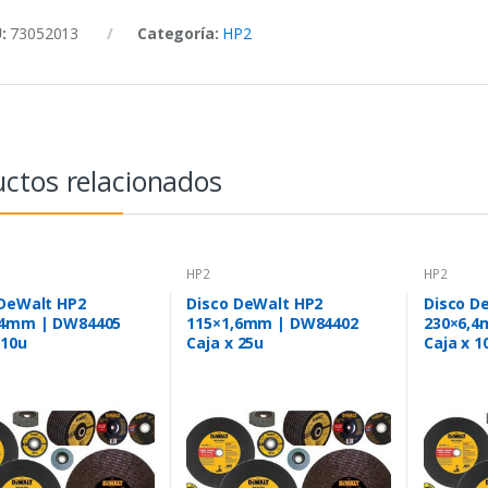
U:
73052013
Categoría:
HP2
ctos relacionados
HP2
HP2
 DeWalt HP2
Disco DeWalt HP2
Disco D
,4mm | DW84405
115×1,6mm | DW84402
230×6,4
 10u
Caja x 25u
Caja x 1