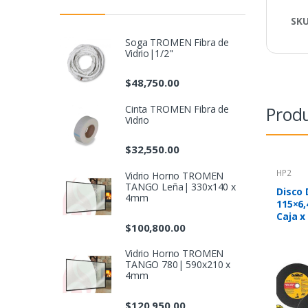
SK
Soga TROMEN Fibra de
Vidrio|1/2"
$
48,750.00
Produ
Cinta TROMEN Fibra de
Vidrio
$
32,550.00
HP2
Vidrio Horno TROMEN
TANGO Leña| 330x140 x
Disco
4mm
115×6
Caja x
$
100,800.00
Vidrio Horno TROMEN
TANGO 780| 590x210 x
4mm
$
120,950.00