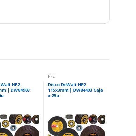
HP2
eWalt HP2
Disco DeWalt HP2
mm | DW84903
115x3mm | DW84403 Caja
0u
x 25u