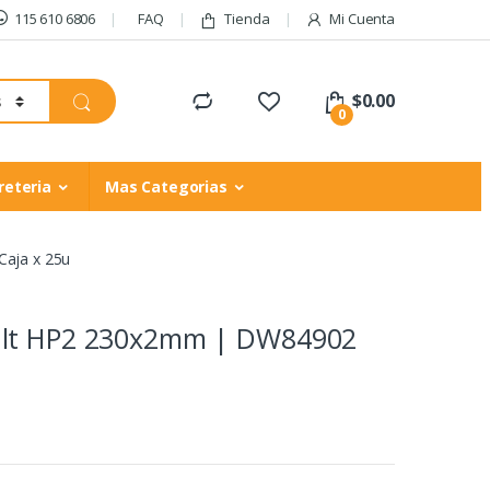
115 610 6806
FAQ
Tienda
Mi Cuenta
$
0.00
0
reteria
Mas Categorias
aja x 25u
alt HP2 230x2mm | DW84902