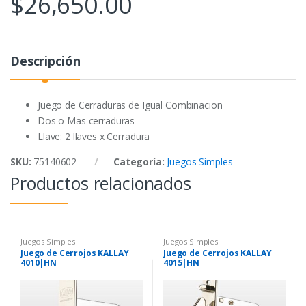
$
26,650.00
b
t
s
o
e
A
o
r
p
Descripción
k
p
Juego de Cerraduras de Igual Combinacion
Dos o Mas cerraduras
Llave: 2 llaves x Cerradura
SKU:
75140602
Categoría:
Juegos Simples
Productos relacionados
Juegos Simples
Juegos Simples
Juego de Cerrojos KALLAY
Juego de Cerrojos KALLAY
4010|HN
4015|HN