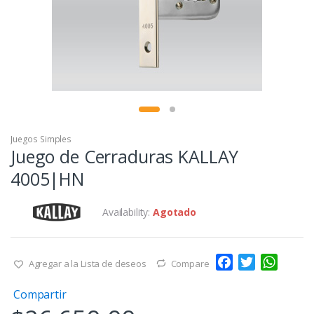
Juegos Simples
Juego de Cerraduras KALLAY
4005|HN
Availability:
Agotado
F
T
W
Agregar a la Lista de deseos
Compare
a
w
h
Compartir
c
i
a
e
t
t