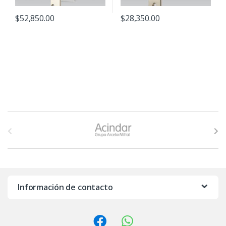
$
52,850.00
$
28,350.00
B
r
a
n
Información de contacto
d
s