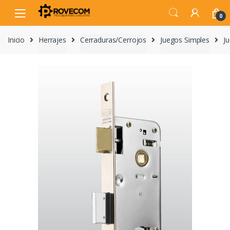
Skip
Skip
to
to
0
navigation
content
Inicio
Herrajes
Cerraduras/Cerrojos
Juegos Simples
J