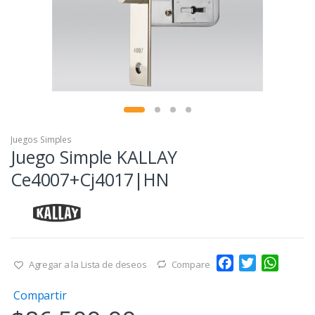
Juegos Simples
Juego Simple KALLAY
Ce4007+Cj4017|HN
F
T
W
Agregar a la Lista de deseos
Compare
a
w
h
Compartir
c
i
a
e
t
t