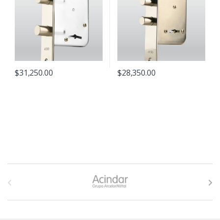
$
31,250.00
$
28,350.00
B
r
a