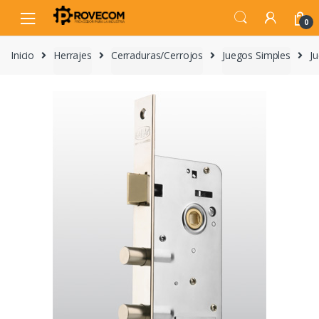
Skip
Skip
to
to
0
navigation
content
Inicio
Herrajes
Cerraduras/Cerrojos
Juegos Simples
J