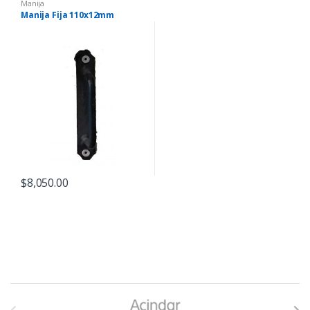
Manija
Manija Fija 110x12mm
$
8,050.00
B