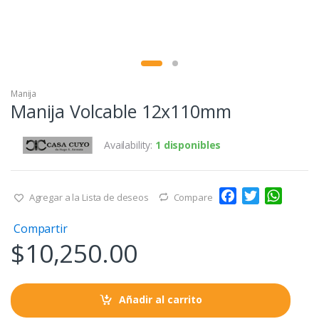
Manija
Manija Volcable 12x110mm
Availability:
1 disponibles
F
T
W
Agregar a la Lista de deseos
Compare
a
w
h
Compartir
c
i
a
$
10,250.00
e
t
t
b
t
s
o
e
A
o
r
p
Añadir al carrito
k
p