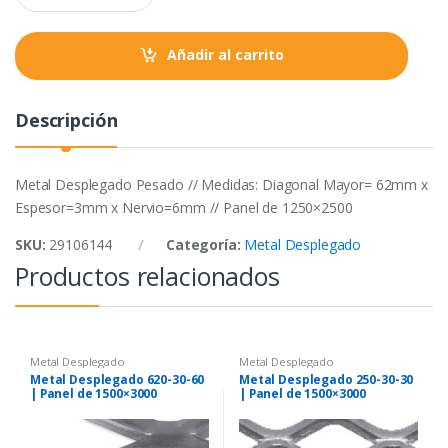
a
k
p
n
t
Añadir al carrito
i
t
y
Descripción
Metal Desplegado Pesado // Medidas: Diagonal Mayor= 62mm x
Espesor=3mm x Nervio=6mm // Panel de 1250×2500
SKU:
29106144
Categoría:
Metal Desplegado
Productos relacionados
Metal Desplegado
Metal Desplegado
Metal Desplegado 620-30-60
Metal Desplegado 250-30-30
| Panel de 1500×3000
| Panel de 1500×3000