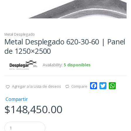
Metal Desplegado
Metal Desplegado 620-30-60 | Panel
de 1250×2500
Availability:
5 disponibles
F
T
W
Agregar a la Lista de deseos
Compare
a
w
h
Compartir
c
i
a
$
148,450.00
e
t
t
b
t
s
o
e
A
Q
o
r
p
u