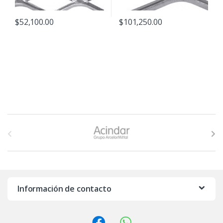
$
52,100.00
$
101,250.00
B
r
a
n
Información de contacto
d