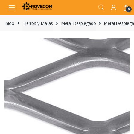
Skip
Skip
to
to
0
navigation
content
Inicio
Hierros y Mallas
Metal Desplegado
Metal Desplega