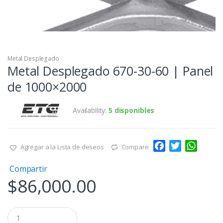
Metal Desplegado
Metal Desplegado 670-30-60 | Panel
de 1000×2000
Availability:
5 disponibles
F
T
W
Agregar a la Lista de deseos
Compare
a
w
h
Compartir
c
i
a
$
86,000.00
e
t
t
b
t
s
o
e
A
Q
o
r
p
u