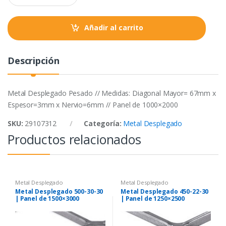
a
k
p
n
t
Añadir al carrito
i
t
y
Descripción
Metal Desplegado Pesado // Medidas: Diagonal Mayor= 67mm x
Espesor=3mm x Nervio=6mm // Panel de 1000×2000
SKU:
29107312
Categoría:
Metal Desplegado
Productos relacionados
Metal Desplegado
Metal Desplegado
Metal Desplegado 500-30-30
Metal Desplegado 450-22-30
| Panel de 1500×3000
| Panel de 1250×2500