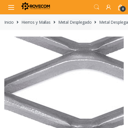
Skip
Skip
to
to
0
navigation
content
Inicio
Hierros y Mallas
Metal Desplegado
Metal Desplega