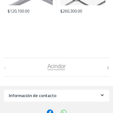
$
120,100.00
$
260,300.00
B
r
a
n
Información de contacto
d