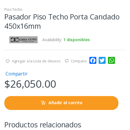
Piso Techo
Pasador Piso Techo Porta Candado
450x16mm
Availability:
1 disponibles
F
T
W
Agregar a la Lista de deseos
Compare
a
w
h
Compartir
c
i
a
$
26,050.00
e
t
t
b
t
s
o
e
A
o
r
p
Añadir al carrito
k
p
Productos relacionados