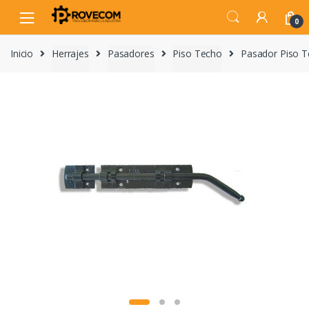
Skip
Skip
to
to
0
navigation
content
Inicio
Herrajes
Pasadores
Piso Techo
Pasador Piso 