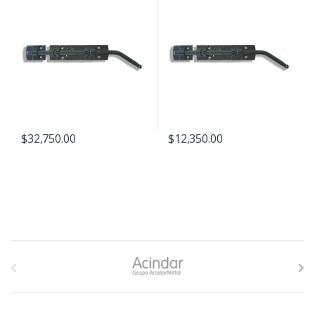
$
32,750.00
$
12,350.00
B
r
a