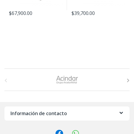
$
67,900.00
$
39,700.00
B
r
a
n
Información de contacto
d