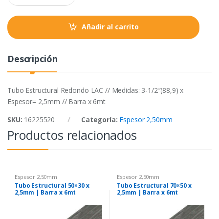
a
k
p
n
t
Añadir al carrito
i
t
y
Descripción
Tubo Estructural Redondo LAC // Medidas: 3-1/2″(88,9) x
Espesor= 2,5mm // Barra x 6mt
SKU:
16225520
Categoría:
Espesor 2,50mm
Productos relacionados
Espesor 2,50mm
Espesor 2,50mm
Tubo Estructural 50×30 x
Tubo Estructural 70×50 x
2,5mm | Barra x 6mt
2,5mm | Barra x 6mt