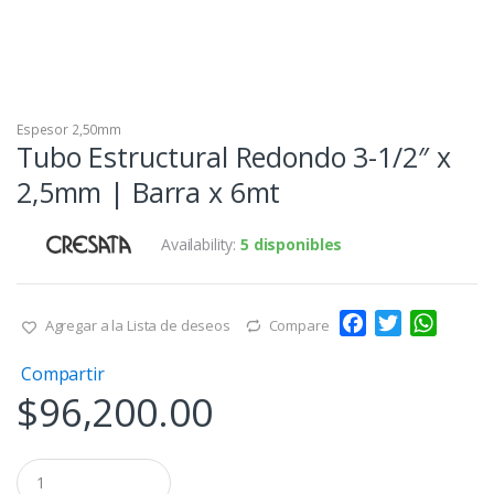
Espesor 2,50mm
Tubo Estructural Redondo 3-1/2″ x
2,5mm | Barra x 6mt
Availability:
5 disponibles
F
T
W
Agregar a la Lista de deseos
Compare
a
w
h
Compartir
c
i
a
$
96,200.00
e
t
t
b
t
s
o
e
A
Q
o
r
p
u