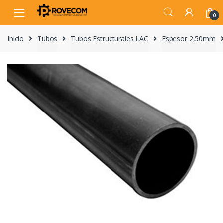
Skip
Skip
to
to
0
navigation
content
Inicio
Tubos
Tubos Estructurales LAC
Espesor 2,50mm