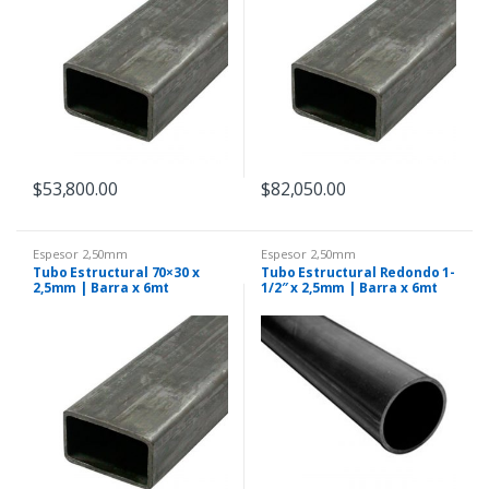
$
53,800.00
$
82,050.00
Espesor 2,50mm
Espesor 2,50mm
Tubo Estructural 70×30 x
Tubo Estructural Redondo 1-
2,5mm | Barra x 6mt
1/2″ x 2,5mm | Barra x 6mt