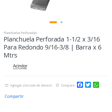
Planchuelas Perforadas
Planchuela Perforada 1-1/2 x 3/16
Para Redondo 9/16-3/8 | Barra x 6
Mtrs
F
T
W
Agregar a la Lista de deseos
Compare
a
w
h
Compartir
c
i
a
e
t
t
b
t
s