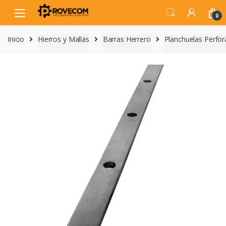
Skip
Skip
to
to
0
navigation
content
Inicio
Hierros y Mallas
Barras Herrero
Planchuelas Perfo