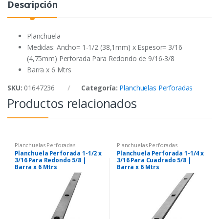
Descripción
o
e
A
o
r
p
k
p
Planchuela
Medidas: Ancho= 1-1/2 (38,1mm) x Espesor= 3/16
(4,75mm) Perforada Para Redondo de 9/16-3/8
Barra x 6 Mtrs
SKU:
01647236
Categoría:
Planchuelas Perforadas
Productos relacionados
Planchuelas Perforadas
Planchuelas Perforadas
Planchuela Perforada 1-1/2 x
Planchuela Perforada 1-1/4 x
3/16 Para Redondo 5/8 |
3/16 Para Cuadrado 5/8 |
Barra x 6 Mtrs
Barra x 6 Mtrs