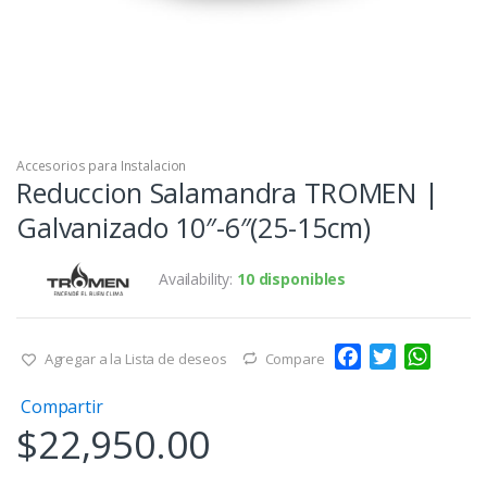
Accesorios para Instalacion
Reduccion Salamandra TROMEN |
Galvanizado 10″-6″(25-15cm)
Availability:
10 disponibles
F
T
W
Agregar a la Lista de deseos
Compare
a
w
h
Compartir
c
i
a
$
22,950.00
e
t
t
b
t
s