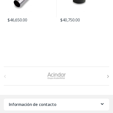
$
46,650.00
$
40,750.00
B
r
a
n
Información de contacto
d