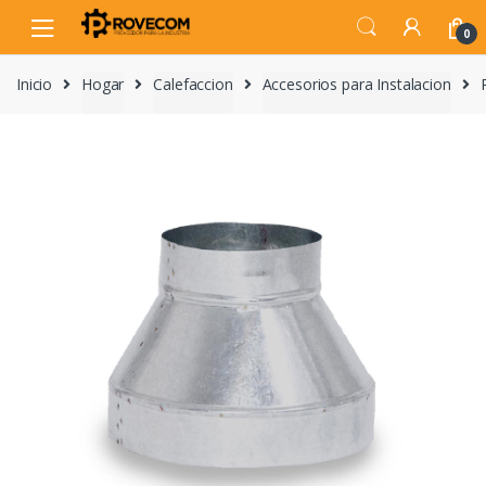
Skip
Skip
to
to
0
navigation
content
Inicio
Hogar
Calefaccion
Accesorios para Instalacion