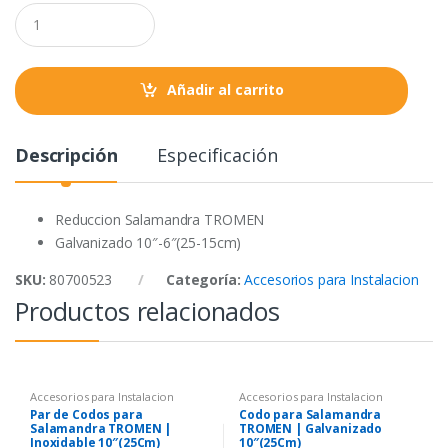
o
e
A
Q
o
r
p
u
a
k
p
n
t
Añadir al carrito
i
t
y
Descripción
Especificación
Reduccion Salamandra TROMEN
Galvanizado 10″-6″(25-15cm)
SKU:
80700523
Categoría:
Accesorios para Instalacion
Productos relacionados
Accesorios para Instalacion
Accesorios para Instalacion
Par de Codos para
Codo para Salamandra
Salamandra TROMEN |
TROMEN | Galvanizado
Inoxidable 10″(25Cm)
10″(25Cm)