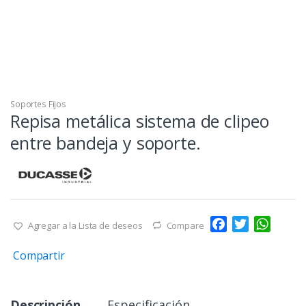
Soportes Fijos
Repisa metálica sistema de clipeo
entre bandeja y soporte.
F
T
W
Agregar a la Lista de deseos
Compare
a
w
h
Compartir
c
i
a
e
t
t
b
t
s
Descripción
Especificación