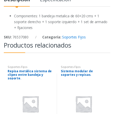
o
e
A
o
r
p
k
p
Componentes: 1 bandeja metalica de 60×20 cms + 1
soporte derecho + 1 soporte izquierdo + 1 set de armado
+ fijaciones
SKU:
76537080
Categoría:
Soportes Fijos
Productos relacionados
Soportes Fijos
Soportes Fijos
Repisa metálica sistema de
Sistema modular de
clipeo entre bandeja y
soportes y repisas.
soporte.