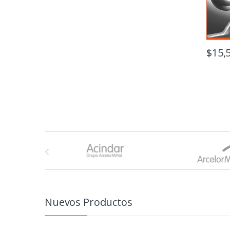
$
15,
B
r
a
n
Nuevos Productos
d