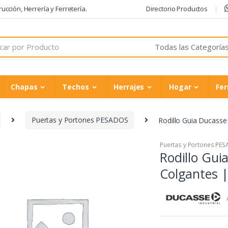
cción, Herrería y Ferretería.
Directorio Productos
Chapas
Techos
Herrajes
Hogar
Fer
Puertas y Portones PESADOS
Rodillo Guia Ducass
Puertas y Portones PE
Rodillo Gui
Colgantes 