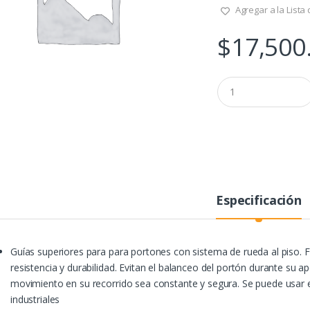
Agregar a la Lista
$
17,500
Q
u
a
n
t
i
t
y
Especificación
Guías superiores para para portones con sistema de rueda al piso. Fa
resistencia y durabilidad. Evitan el balanceo del portón durante su ap
movimiento en su recorrido sea constante y segura. Se puede usar e
industriales