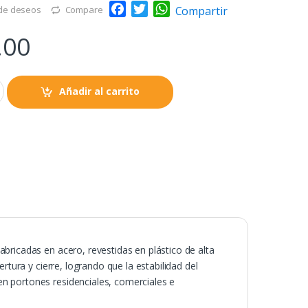
F
T
W
Compartir
 de deseos
Compare
a
w
h
.00
c
i
a
e
t
t
b
t
s
o
e
A
Añadir al carrito
o
r
p
k
p
bricadas en acero, revestidas en plástico de alta
ertura y cierre, logrando que la estabilidad del
n portones residenciales, comerciales e