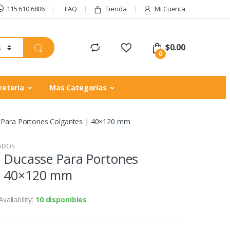
115 610 6806
FAQ
Tienda
Mi Cuenta
$
0.00
0
reteria
Mas Categorias
e Para Portones Colgantes | 40×120 mm
SADOS
a Ducasse Para Portones
| 40×120 mm
Availability:
10 disponibles