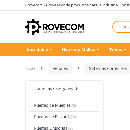
Skip
Skip
Provecom – Proveedor de productos para la Industria, Constru
to
to
navigation
content
Search
for:
Inoxidable
Hierros y Mallas
Tubos
Inicio
Herrajes
Sistemas Corredizos
Todas las Categorías
Puertas de Muebles
(6)
Puertas de Placard
(29)
Puertas Divisorias
(30)