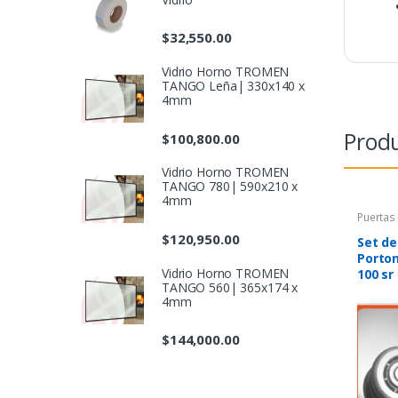
$
32,550.00
Vidrio Horno TROMEN
TANGO Leña| 330x140 x
4mm
Produ
$
100,800.00
Vidrio Horno TROMEN
TANGO 780| 590x210 x
4mm
Puertas
$
120,950.00
Set de
Porton
Vidrio Horno TROMEN
100 sr
TANGO 560| 365x174 x
4mm
$
144,000.00