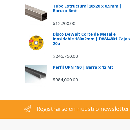
s
Tubo Estructural 20x20 x 0,9mm |
Barra x 6mt
C
$
12,200.00
a
Disco DeWalt Corte de Metal e
Inoxidable 180x2mm | DW44801 Caja 
r
20u
o
$
246,750.00
u
Perfil UPN 180 | Barra x 12 Mt
s
$
984,000.00
e
l
Registrarse en nuestro newsletter