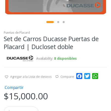
Puertas de Placard
Set de Carros Ducasse Puertas de
Placard | Ducloset doble
Availability:
8 disponibles
F
T
W
Agregar a la Lista de deseos
Compare
a
w
h
Compartir
c
i
a
$
15,000.00
e
t
t
b
t
s
o
e
A
Q