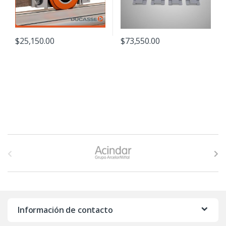
$
25,150.00
$
73,550.00
B
r
a
n
Información de contacto
d