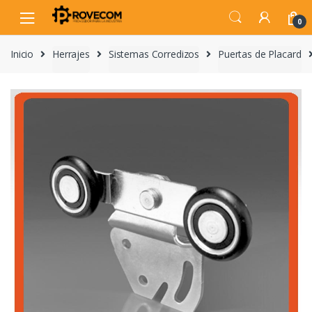
Skip
Skip
to
to
0
navigation
content
Inicio
Herrajes
Sistemas Corredizos
Puertas de Placard