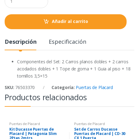
o
r
p
u
a
k
p
n
t
Añadir al carrito
i
t
y
Descripción
Especificación
Componentes del Set: 2 Carros planos dobles + 2 carros
acodados dobles + 1 Tope de goma + 1 Guia al piso + 18
tornillos 3,5×15
SKU:
76503370
Categoría:
Puertas de Placard
Productos relacionados
Puertas de Placard
Puertas de Placard
Kit Ducasse Puertas de
Set de Carros Ducasse
Placard | Patagonia Slim
Puertas de Placard | CD-30
2Ptas 2mtrs
CX 1 Puerta