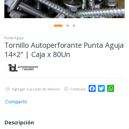
Punta Aguja
Tornillo Autoperforante Punta Aguja
14×2″ | Caja x 80Un
F
T
W
Agregar a la Lista de deseos
Compare
a
w
h
Compartir
c
i
a
e
t
t
b
t
s
Descripción
o
e
A