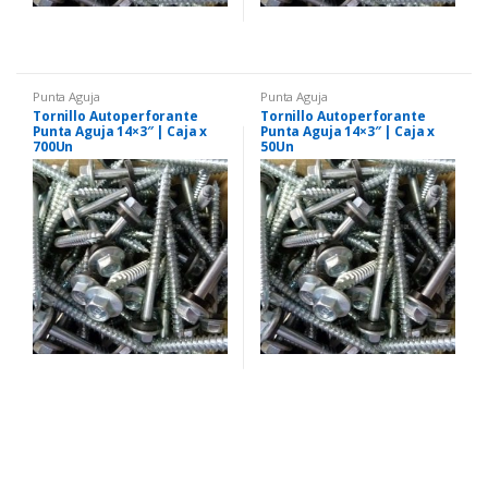
Punta Aguja
Punta Aguja
Tornillo Autoperforante
Tornillo Autoperforante
Punta Aguja 14×3″ | Caja x
Punta Aguja 14×3″ | Caja x
700Un
50Un