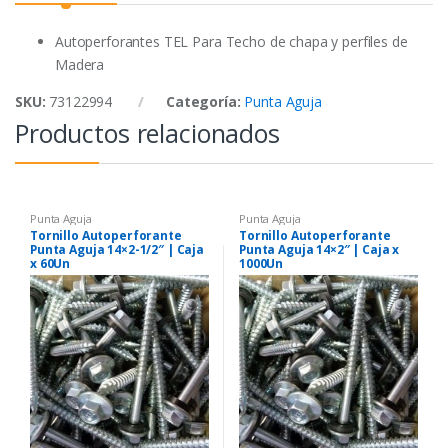
o
r
p
k
p
Autoperforantes TEL Para Techo de chapa y perfiles de
Madera
SKU:
73122994
Categoría:
Punta Aguja
Productos relacionados
Punta Aguja
Punta Aguja
Tornillo Autoperforante
Tornillo Autoperforante
Punta Aguja 14×2-1/2″ | Caja
Punta Aguja 14×2″ | Caja x
x 60Un
1000Un