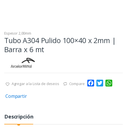
Espesor 2,00mm
Tubo A304 Pulido 100×40 x 2mm |
Barra x 6 mt
F
T
W
Agregar a la Lista de deseos
Compare
a
w
h
Compartir
c
i
a
e
t
t
b
t
s
Descripción
o
e
A
o
r
p