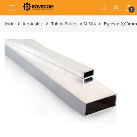
Skip
Skip
to
to
0
navigation
content
Inicio
Inoxidable
Tubos Pulidos AISI 304
Espesor 2,00mm