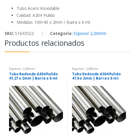
k
p
Tubo Acero Inoxidable
Calidad: A304 Pulido
Medidas 100×40 x 2mm / Barra x 6 mt
SKU:
51643522
Categoría:
Espesor 2,00mm
Productos relacionados
Espesor 2,00mm
Espesor 2,00mm
Tubo Redondo A304 Pulido
Tubo Redondo A304 Pulido
41,27 x 2mm | Barra x 6 mt
47,6 x 2mm | Barra x 6 mt