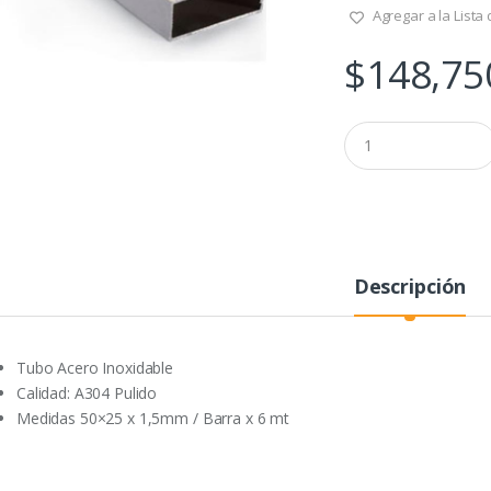
Agregar a la Lista
$
148,75
Q
u
a
n
t
i
t
y
Descripción
Tubo Acero Inoxidable
Calidad: A304 Pulido
Medidas 50×25 x 1,5mm / Barra x 6 mt