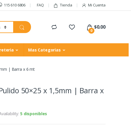
115 610 6806
FAQ
Tienda
Mi Cuenta
$
0.00
0
reteria
Mas Categorias
5mm | Barra x 6 mt
Pulido 50×25 x 1,5mm | Barra x
Availability:
5 disponibles