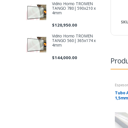
Vidrio Horno TROMEN
TANGO 780| 590x210 x
4mm
SK
$
120,950.00
Vidrio Horno TROMEN
TANGO 560| 365x174 x
4mm
$
144,000.00
Produ
Espeso
Tubo A
1,5mm 