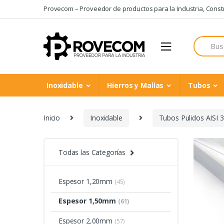
Skip
Skip
Provecom – Proveedor de productos para la Industria, Constru
to
to
navigation
content
Search
for:
Inoxidable
Hierros y Mallas
Tubos
Inicio
Inoxidable
Tubos Pulidos AISI 
Todas las Categorías
Espesor 1,20mm
(45)
Espesor 1,50mm
(61)
Espesor 2,00mm
(57)