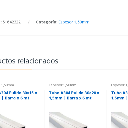
U:
51642322
Categoría:
Espesor 1,50mm
ctos relacionados
r 1,50mm
Espesor 1,50mm
Espesor 
304 Pulido 30×15 x
Tubo A304 Pulido 30×20 x
Tubo A30
| Barra x 6 mt
1,5mm | Barra x 6 mt
1,5mm |