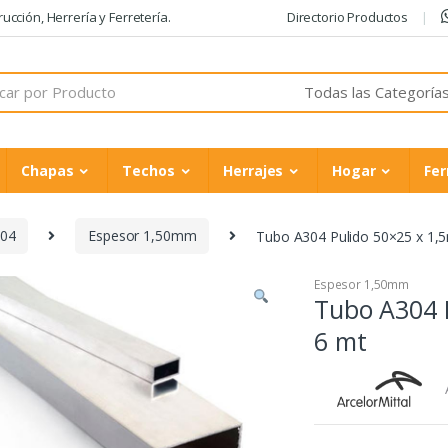
cción, Herrería y Ferretería.
Directorio Productos
Chapas
Techos
Herrajes
Hogar
Fer
304
Espesor 1,50mm
Tubo A304 Pulido 50×25 x 1,
Espesor 1,50mm
Tubo A304 
6 mt