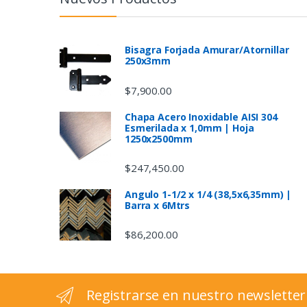
d
s
Bisagra Forjada Amurar/Atornillar
250x3mm
C
$
7,900.00
a
Chapa Acero Inoxidable AISI 304
Esmerilada x 1,0mm | Hoja
r
1250x2500mm
o
$
247,450.00
u
Angulo 1-1/2 x 1/4 (38,5x6,35mm) |
Barra x 6Mtrs
s
$
86,200.00
e
l
Registrarse en nuestro newsletter