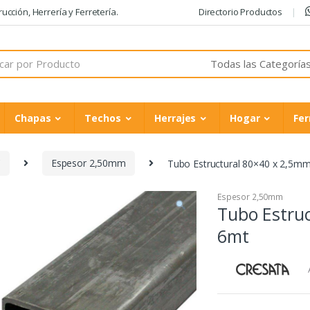
cción, Herrería y Ferretería.
Directorio Productos
Chapas
Techos
Herrajes
Hogar
Fer
C
Espesor 2,50mm
Tubo Estructural 80×40 x 2,5mm
Espesor 2,50mm
Tubo Estruc
6mt