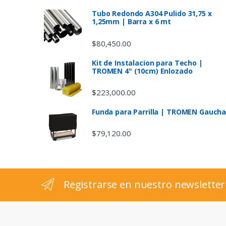
s
Tubo Redondo A304 Pulido 31,75 x
1,25mm | Barra x 6 mt
C
$
80,450.00
a
Kit de Instalacion para Techo |
TROMEN 4" (10cm) Enlozado
r
$
223,000.00
o
Funda para Parrilla | TROMEN Gauch
u
$
79,120.00
s
e
l
Registrarse en nuestro newsletter