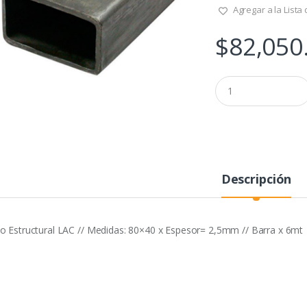
Agregar a la Lista
$
82,050
Q
u
a
n
t
i
t
y
Descripción
o Estructural LAC // Medidas: 80×40 x Espesor= 2,5mm // Barra x 6mt