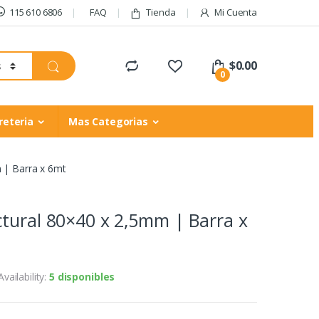
115 610 6806
FAQ
Tienda
Mi Cuenta
$
0.00
0
reteria
Mas Categorias
 | Barra x 6mt
tural 80×40 x 2,5mm | Barra x
Availability:
5 disponibles