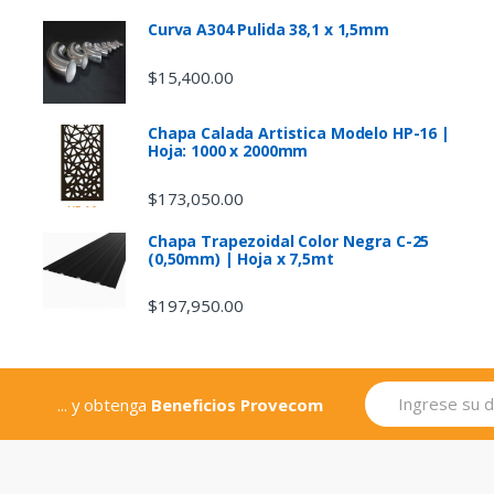
Curva A304 Pulida 38,1 x 1,5mm
$
15,400.00
Chapa Calada Artistica Modelo HP-16 |
Hoja: 1000 x 2000mm
$
173,050.00
Chapa Trapezoidal Color Negra C-25
a
(0,50mm) | Hoja x 7,5mt
$
197,950.00
... y obtenga
Beneficios Provecom