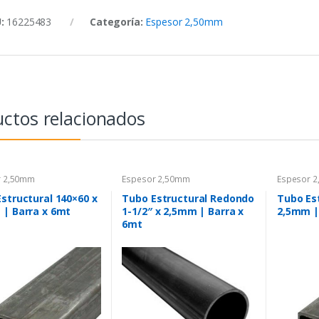
U:
16225483
Categoría:
Espesor 2,50mm
ctos relacionados
r 2,50mm
Espesor 2,50mm
Espesor 
structural 140×60 x
Tubo Estructural Redondo
Tubo Est
| Barra x 6mt
1-1/2″ x 2,5mm | Barra x
2,5mm |
6mt