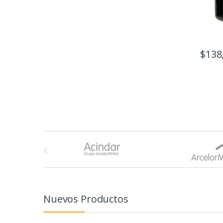
$
138
B
r
a
n
Nuevos Productos
d