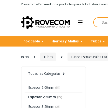
Skip
Skip
Provecom – Proveedor de productos para la Industria, Constru
to
to
navigation
content
Search
for:
Inoxidable
Hierros y Mallas
Tubos
Inicio
Tubos
Tubos Estructurales LA
Todas las Categorías
Espesor 2,00mm
(51)
Espesor 2,50mm
(22)
Espesor 3,20mm
(25)