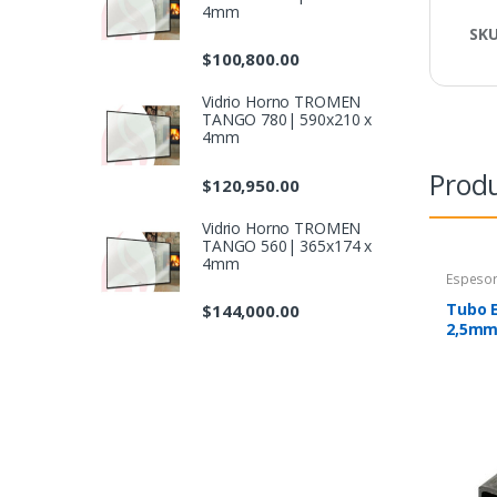
4mm
SK
$
100,800.00
Vidrio Horno TROMEN
TANGO 780| 590x210 x
4mm
Produ
$
120,950.00
Vidrio Horno TROMEN
TANGO 560| 365x174 x
4mm
Espeso
Tubo E
$
144,000.00
2,5mm 