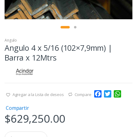
Angulo
Angulo 4 x 5/16 (102×7,9mm) |
Barra x 12Mtrs
F
T
W
Agregar a la Lista de deseos
Compare
a
w
h
Compartir
c
i
a
$
629,250.00
e
t
t
b
t
s
o
e
A
Q