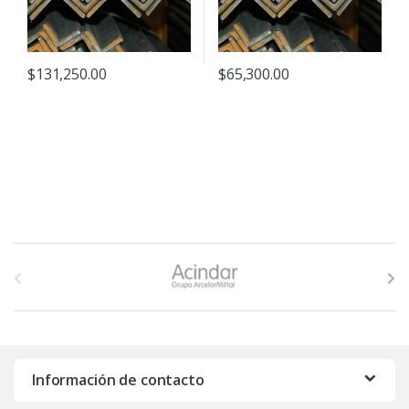
$
131,250.00
$
65,300.00
B
r
a
n
Información de contacto
d