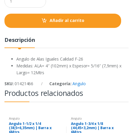
o
r
p
u
a
k
p
n
t
Añadir al carrito
i
t
y
Descripción
Angulo de Alas Iguales Calidad F-26
Medidas: ALA= 4″ (102mm) x Espesor= 5/16″ (7,9mm) x
Largo= 12Mtrs
SKU:
01421466
Categoría:
Angulo
Productos relacionados
Angulo
Angulo
Angulo 1-1/2 x 1/4
Angulo 1-3/4 x 1/8
(38,5×6,35mm) | Barra x
(44,45×3,2mm) | Barra x
6Mtrs
6Mtrs