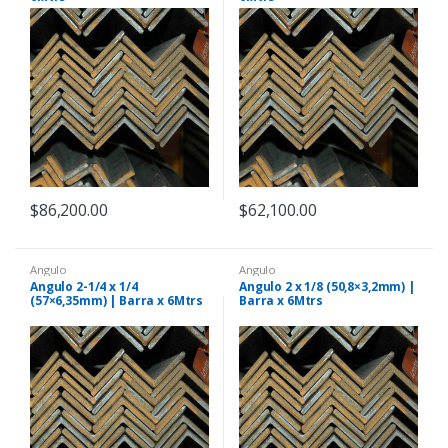
$
86,200.00
$
62,100.00
Angulo
Angulo
Angulo 2-1/4 x 1/4
Angulo 2 x 1/8 (50,8×3,2mm) |
(57×6,35mm) | Barra x 6Mtrs
Barra x 6Mtrs