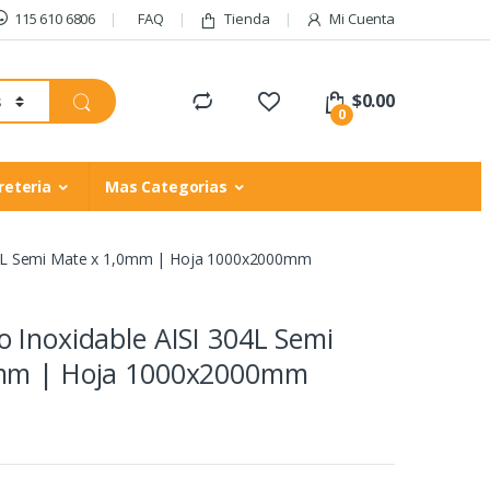
115 610 6806
FAQ
Tienda
Mi Cuenta
$
0.00
0
reteria
Mas Categorias
04L Semi Mate x 1,0mm | Hoja 1000x2000mm
 Inoxidable AISI 304L Semi
0mm | Hoja 1000x2000mm