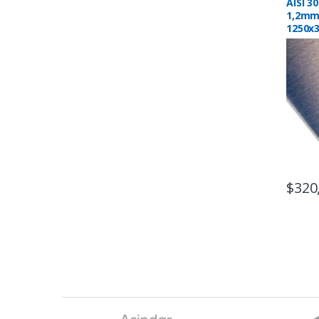
AISI 3
1,2mm
1250x
$
320
B