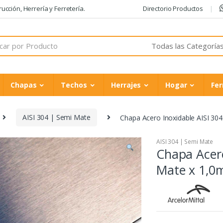
cción, Herrería y Ferretería.
Directorio Productos
Chapas
Techos
Herrajes
Hogar
Fer
AISI 304 | Semi Mate
Chapa Acero Inoxidable AISI 3
AISI 304 | Semi Mate
Chapa Acero
Mate x 1,