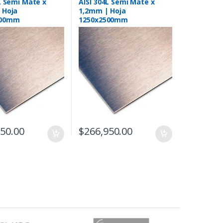
L Semi Mate x
AISI 304L Semi Mate x
 Hoja
1,2mm | Hoja
000mm
1250x2500mm
750.00
$
266,950.00