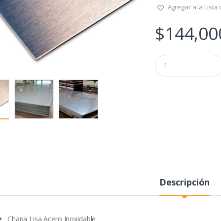
Agregar a la Lista
$
144,00
Q
u
a
n
t
i
t
y
Descripción
Chapa Lisa Acero Inoxidable