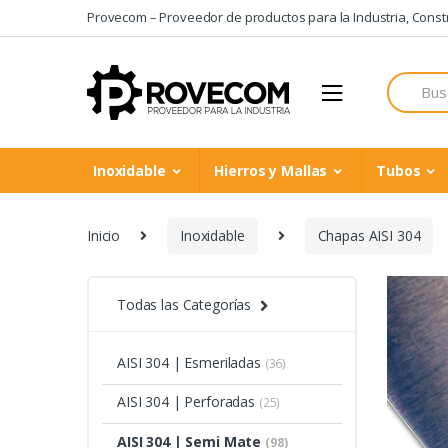
Skip
Skip
Provecom – Proveedor de productos para la Industria, Constru
to
to
navigation
content
Search
for:
Inoxidable
Hierros y Mallas
Tubos
Inicio
Inoxidable
Chapas AISI 304
Todas las Categorías
AISI 304 | Esmeriladas
(36)
AISI 304 | Perforadas
(25)
AISI 304 | Semi Mate
(98)