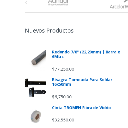
r
a
n
Nuevos Productos
d
s
Redondo 7/8" (22,20mm) | Barra x
6Mtrs
C
$
77,250.00
a
Bisagra Torneada Para Soldar
16x50mm
r
$
6,750.00
o
Cinta TROMEN Fibra de Vidrio
u
$
32,550.00
s