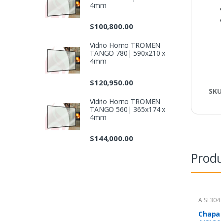
4mm
$
100,800.00
Vidrio Horno TROMEN
TANGO 780| 590x210 x
4mm
$
120,950.00
SK
Vidrio Horno TROMEN
TANGO 560| 365x174 x
4mm
$
144,000.00
Produ
AISI 304
Chapa 