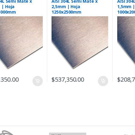
04L Semi Mate x
AISI 304L Semi Mate x
AISI 304
 | Hoja
2,5mm | Hoja
1,5mm |
3000mm
1250x2500mm
1000x2
,350.00
$
537,350.00
$
208,