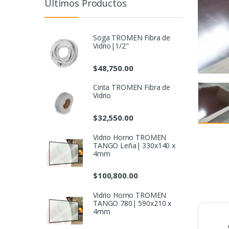
Últimos Productos
Soga TROMEN Fibra de
Vidrio|1/2"
$
48,750.00
Cinta TROMEN Fibra de
Vidrio
$
32,550.00
Vidrio Horno TROMEN
TANGO Leña| 330x140 x
4mm
$
100,800.00
Vidrio Horno TROMEN
TANGO 780| 590x210 x
4mm