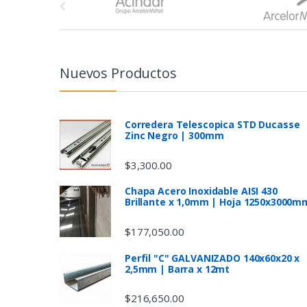
r
a
n
Nuevos Productos
d
s
Corredera Telescopica STD Ducasse
Zinc Negro | 300mm
C
$
3,300.00
a
Chapa Acero Inoxidable AISI 430
Brillante x 1,0mm | Hoja 1250x3000m
r
$
177,050.00
o
Perfil "C" GALVANIZADO 140x60x20 x
u
2,5mm | Barra x 12mt
s
$
216,650.00