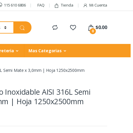
115 610 6806
FAQ
Tienda
Mi Cuenta
$
0.00
0
reteria
Mas Categorias
16L Semi Mate x 3,0mm | Hoja 1250x2500mm
 Inoxidable AISI 316L Semi
0mm | Hoja 1250x2500mm