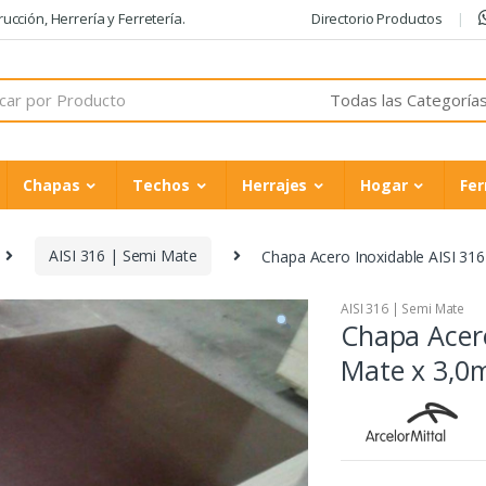
cción, Herrería y Ferretería.
Directorio Productos
Chapas
Techos
Herrajes
Hogar
Fer
AISI 316 | Semi Mate
Chapa Acero Inoxidable AISI 3
AISI 316 | Semi Mate
Chapa Acero
Mate x 3,