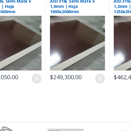
16L Semi Mate x
AISI 316L Semi Mate x
AISI 316
 | Hoja
1,0mm | Hoja
1,2mm |
3000mm
1000x2000mm
1250x2
,050.00
$
249,300.00
$
462,