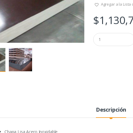
Agregar a la Lista
$
1,130,
Q
u
a
n
t
i
t
y
Descripción
Chapa Lisa Acero Inoxidable