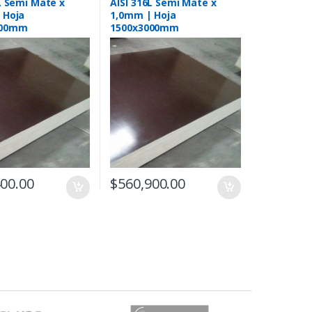
L Semi Mate x
AISI 316L Semi Mate x
 Hoja
1,0mm | Hoja
500mm
1500x3000mm
400.00
$
560,900.00