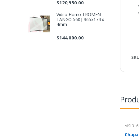
$
120,950.00
Vidrio Horno TROMEN
TANGO 560| 365x174 x
4mm
$
144,000.00
SK
Produ
AISI 316
Chapa 