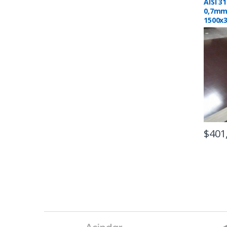
AISI 3
0,7mm
1500x
$
401
B