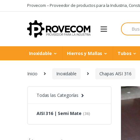
Skip
Skip
Provecom – Proveedor de productos para la Industria, Constru
to
to
navigation
content
Search
for:
Inoxidable
Hierros y Mallas
Tubos
Inicio
Inoxidable
Chapas AISI 316
Todas las Categorías
AISI 316 | Semi Mate
(36)