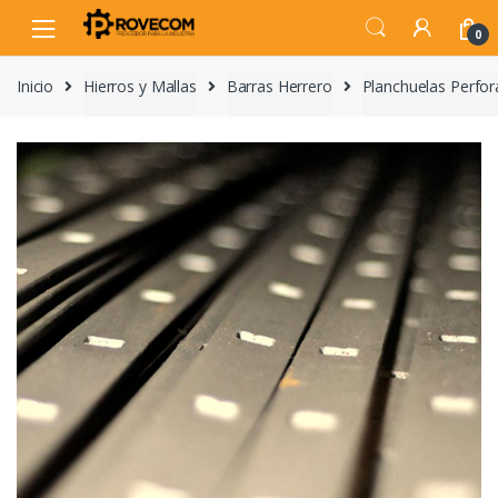
Skip
Skip
to
to
0
navigation
content
Inicio
Hierros y Mallas
Barras Herrero
Planchuelas Perfo