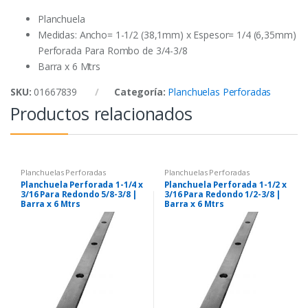
k
p
Planchuela
Medidas: Ancho= 1-1/2 (38,1mm) x Espesor= 1/4 (6,35mm)
Perforada Para Rombo de 3/4-3/8
Barra x 6 Mtrs
SKU:
01667839
Categoría:
Planchuelas Perforadas
Productos relacionados
Planchuelas Perforadas
Planchuelas Perforadas
Planchuela Perforada 1-1/4 x
Planchuela Perforada 1-1/2 x
3/16 Para Redondo 5/8-3/8 |
3/16 Para Redondo 1/2-3/8 |
Barra x 6 Mtrs
Barra x 6 Mtrs