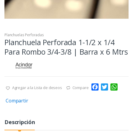
Planchuelas Perforadas
Planchuela Perforada 1-1/2 x 1/4
Para Rombo 3/4-3/8 | Barra x 6 Mtrs
F
T
W
Agregar a la Lista de deseos
Compare
a
w
h
Compartir
c
i
a
e
t
t
b
t
s
Descripción
o
e
A
o
r
p