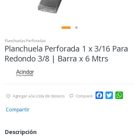
Planchuelas Perforadas
Planchuela Perforada 1 x 3/16 Para
Redondo 3/8 | Barra x 6 Mtrs
F
T
W
Agregar a la Lista de deseos
Compare
a
w
h
Compartir
c
i
a
e
t
t
b
t
s
Descripción
o
e
A