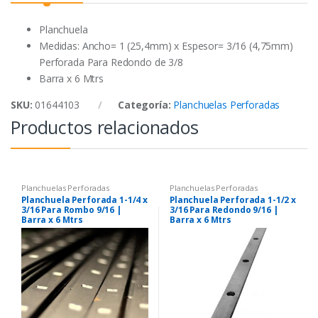
o
r
p
k
p
Planchuela
Medidas: Ancho= 1 (25,4mm) x Espesor= 3/16 (4,75mm)
Perforada Para Redondo de 3/8
Barra x 6 Mtrs
SKU:
01644103
Categoría:
Planchuelas Perforadas
Productos relacionados
Planchuelas Perforadas
Planchuelas Perforadas
Planchuela Perforada 1-1/4 x
Planchuela Perforada 1-1/2 x
3/16 Para Rombo 9/16 |
3/16 Para Redondo 9/16 |
Barra x 6 Mtrs
Barra x 6 Mtrs