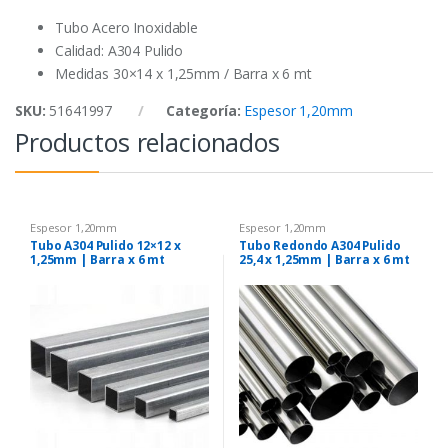
k
p
Tubo Acero Inoxidable
Calidad: A304 Pulido
Medidas 30×14 x 1,25mm / Barra x 6 mt
SKU:
51641997
Categoría:
Espesor 1,20mm
Productos relacionados
Espesor 1,20mm
Espesor 1,20mm
Tubo A304 Pulido 12×12 x
Tubo Redondo A304 Pulido
1,25mm | Barra x 6 mt
25,4 x 1,25mm | Barra x 6 mt