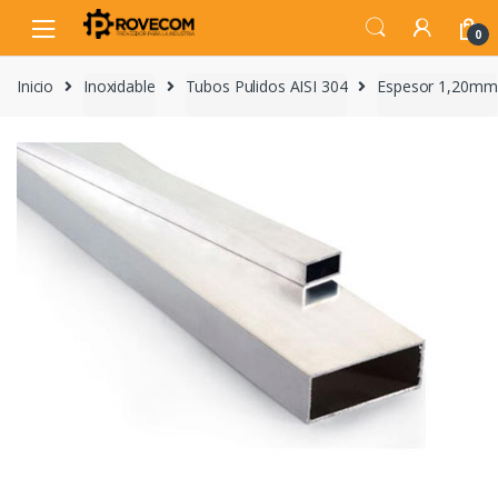
Skip
Skip
to
to
0
navigation
content
Inicio
Inoxidable
Tubos Pulidos AISI 304
Espesor 1,20mm