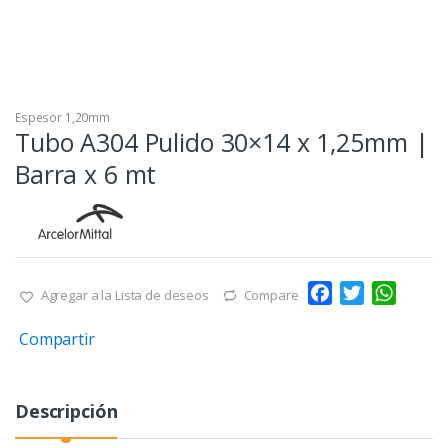
Espesor 1,20mm
Tubo A304 Pulido 30×14 x 1,25mm |
Barra x 6 mt
F
T
W
Agregar a la Lista de deseos
Compare
a
w
h
Compartir
c
i
a
e
t
t
b
t
s
Descripción
o
e
A
o
r
p