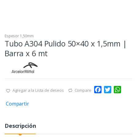
Espesor 1,50mm
Tubo A304 Pulido 50×40 x 1,5mm |
Barra x 6 mt
F
T
W
Agregar a la Lista de deseos
Compare
a
w
h
Compartir
c
i
a
e
t
t
b
t
s
Descripción
o
e
A
o
r
p