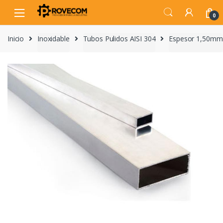
Skip
Skip
to
to
0
navigation
content
Inicio
Inoxidable
Tubos Pulidos AISI 304
Espesor 1,50mm