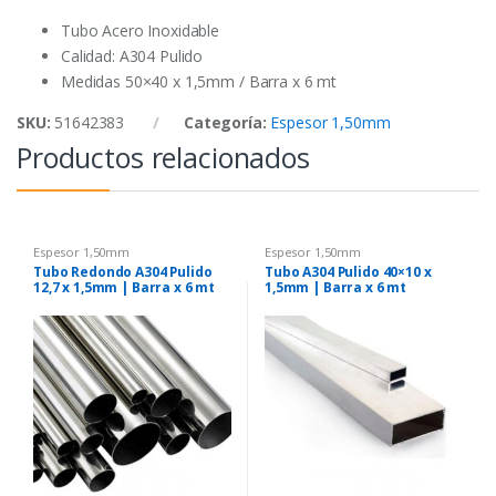
k
p
Tubo Acero Inoxidable
Calidad: A304 Pulido
Medidas 50×40 x 1,5mm / Barra x 6 mt
SKU:
51642383
Categoría:
Espesor 1,50mm
Productos relacionados
Espesor 1,50mm
Espesor 1,50mm
Tubo Redondo A304 Pulido
Tubo A304 Pulido 40×10 x
12,7 x 1,5mm | Barra x 6 mt
1,5mm | Barra x 6 mt